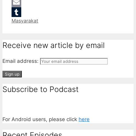
Gmail
Email
Categories
Masyarakat
Tumblr
Receive new article by email
Email address:
Subscribe to Podcast
For Android users, please click
here
Recent Episodes