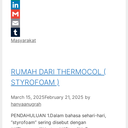
WhatsApp
LinkedIn
Gmail
Email
Categories
Masyarakat
Tumblr
RUMAH DARI THERMOCOL (
STYROFOAM )
March 15, 2025
February 21, 2025
by
hanyaanugrah
PENDAHULUAN 1.Dalam bahasa sehari-hari,
“styrofoam” sering disebut dengan