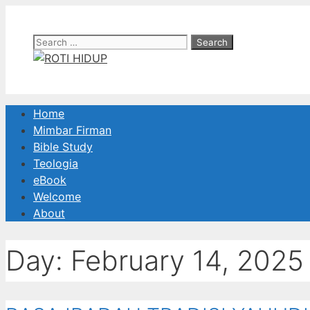
Skip
to
Search
content
for:
Home
Mimbar Firman
Bible Study
Teologia
eBook
Welcome
About
Day:
February 14, 2025