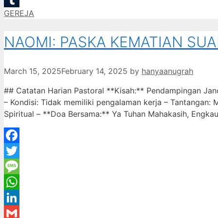
Categories
GEREJA
Tumblr
NAOMI: PASKA KEMATIAN SUA
March 15, 2025
February 14, 2025
by
hanyaanugrah
## Catatan Harian Pastoral **Kisah:** Pendampingan Jand
– Kondisi: Tidak memiliki pengalaman kerja – Tantangan
Spiritual – **Doa Bersama:** Ya Tuhan Mahakasih, Engka
Facebook
Twitter
Message
WhatsApp
LinkedIn