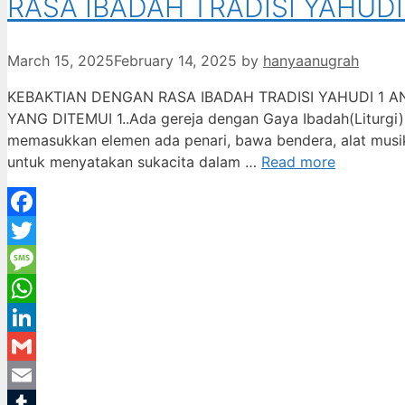
RASA IBADAH TRADISI YAHUDI 
March 15, 2025
February 14, 2025
by
hanyaanugrah
KEBAKTIAN DENGAN RASA IBADAH TRADISI YAHUDI 1 A
YANG DITEMUI 1..Ada gereja dengan Gaya Ibadah(Liturgi) 
memasukkan elemen ada penari, bawa bendera, alat musik.
untuk menyatakan sukacita dalam …
Read more
Facebook
Twitter
Message
WhatsApp
LinkedIn
Gmail
Email