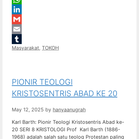
WhatsApp
LinkedIn
Gmail
Email
Categories
Masyarakat
,
TOKOH
Tumblr
PIONIR TEOLOGI
KRISTOSENTRIS ABAD KE 20
May 12, 2025
by
hanyaanugrah
Karl Barth: Pionir Teologi Kristosentris Abad ke-
20 SERI 8 KRISTOLOGI Prof Karl Barth (1886-
1968) adalah salah satu teolog Protestan paling