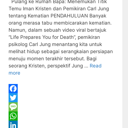
Pulang ke Rumah Bapa: Menemukan Titik
Temu Iman Kristen dan Pemikiran Carl Jung
tentang Kematian PENDAHULUAN Banyak
orang merasa tabu membicarakan kematian.
Namun, dalam sebuah video viral bertajuk
“Life Prepares You for Death”, pemikiran
psikolog Carl Jung menantang kita untuk
melihat hidup sebagai serangkaian persiapan
menuju momen terakhir tersebut. Bagi
seorang Kristen, perspektif Jung …
Read
more
F
a
T
c
w
M
e
i
e
W