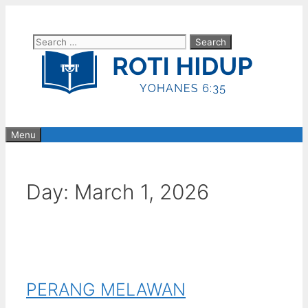
Skip
to
Search
content
for:
Menu
Day:
March 1, 2026
PERANG MELAWAN