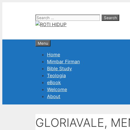
Skip
to
Search
content
for:
Menu
Home
Mimbar Firman
Bible Study
Teologia
eBook
Welcome
About
GLORIAVALE, M