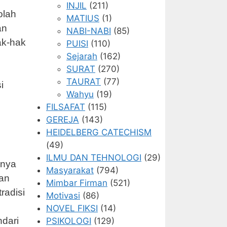
INJIL
(211)
olah
MATIUS
(1)
an
NABI-NABI
(85)
ak-hak
PUISI
(110)
Sejarah
(162)
SURAT
(270)
TAURAT
(77)
i
Wahyu
(19)
FILSAFAT
(115)
GEREJA
(143)
HEIDELBERG CATECHISM
(49)
ILMU DAN TEHNOLOGI
(29)
mnya
Masyarakat
(794)
dan
Mimbar Firman
(521)
radisi
Motivasi
(86)
NOVEL FIKSI
(14)
dari
PSIKOLOGI
(129)