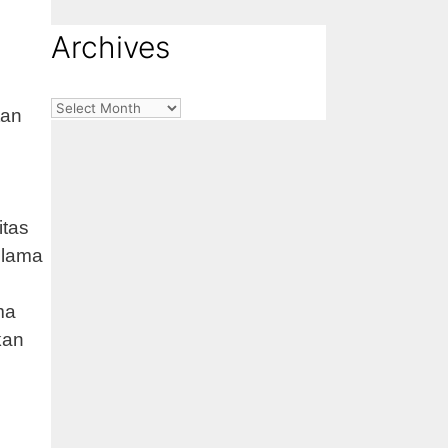
Archives
Archives
tan
itas
elama
ma
kan