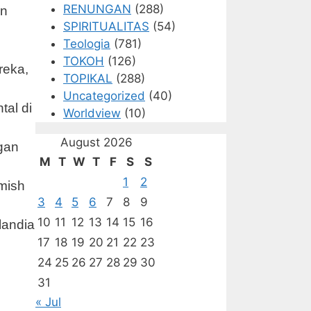
RENUNGAN
(288)
an
SPIRITUALITAS
(54)
Teologia
(781)
TOKOH
(126)
reka,
TOPIKAL
(288)
Uncategorized
(40)
al di
Worldview
(10)
August 2026
gan
M
T
W
T
F
S
S
1
2
mish
3
4
5
6
7
8
9
10
11
12
13
14
15
16
landia
17
18
19
20
21
22
23
24
25
26
27
28
29
30
31
« Jul