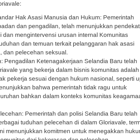
riavale:
Standar Hak Asasi Manusia dan Hukum: Pemerintah
 badan dan pengadilan, telah menunjukkan pendeka
i dan mengintervensi urusan internal Komunitas
h tuduhan dan temuan terkait pelanggaran hak asasi
a, dan pelecehan seksual.
 Pengadilan Ketenagakerjaan Selandia Baru telah
avale yang bekerja dalam bisnis komunitas adalah
k pekerja sesuai dengan hukum nasional, seperti 
menunjukkan bahwa pemerintah tidak ragu untuk
buruhan bahkan dalam konteks komunitas keagama
cehan: Pemerintah dan polisi Selandia Baru telah
berbagai tuduhan pelecehan di dalam Gloriavale, te
l ini menunjukkan komitmen untuk menegakkan huk
komunitas dari kekerasan dan pelecehan.