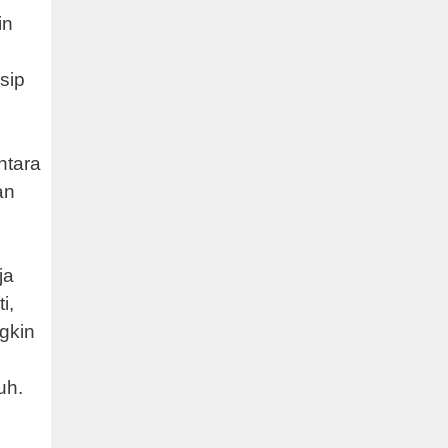
in
sip
ntara
an
ja
i,
gkin
uh.