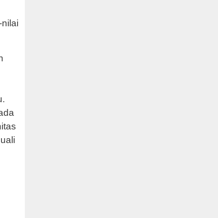
nilai
n
u.
pada
itas
uali