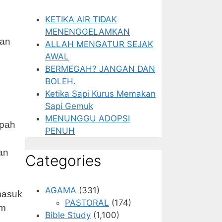
KETIKA AIR TIDAK
MENENGGELAMKAN
tan
ALLAH MENGATUR SEJAK
AWAL
BERMEGAH? JANGAN DAN
BOLEH.
Ketika Sapi Kurus Memakan
Sapi Gemuk
MENUNGGU ADOPSI
upah
PENUH
an
Categories
AGAMA
(331)
rmasuk
PASTORAL
(174)
um
Bible Study
(1,100)