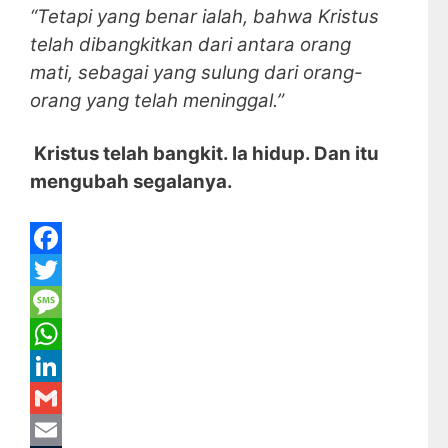
“Tetapi yang benar ialah, bahwa Kristus
telah dibangkitkan dari antara orang
mati, sebagai yang sulung dari orang-
orang yang telah meninggal.”
Kristus telah bangkit. Ia hidup. Dan itu
mengubah segalanya.
F
a
T
c
w
M
e
i
e
W
b
t
s
h
L
o
t
s
a
i
G