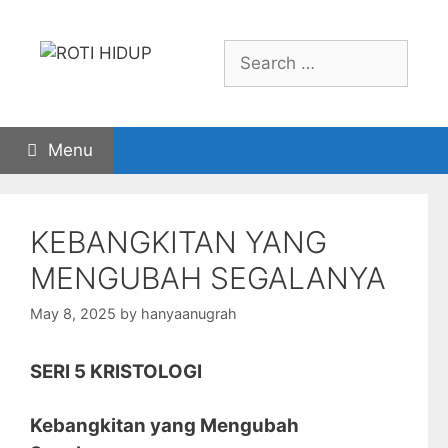
Skip
to
Search
content
for:
Menu
KEBANGKITAN YANG
MENGUBAH SEGALANYA
May 8, 2025
by
hanyaanugrah
SERI 5 KRISTOLOGI
Kebangkitan yang Mengubah