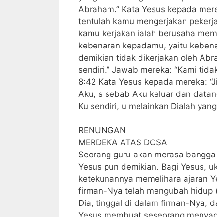
Abraham.” Kata Yesus kepada mere
tentulah kamu mengerjakan pekerja
kamu kerjakan ialah berusaha me
kebenaran kepadamu, yaitu kebenar
demikian tidak dikerjakan oleh A
sendiri.” Jawab mereka: “Kami tidak 
8:42 Kata Yesus kepada mereka: “J
Aku, s sebab Aku keluar dan datan
Ku sendiri, u melainkan Dialah yan
RENUNGAN
MERDEKA ATAS DOSA
Seorang guru akan merasa bangga j
Yesus pun demikian. Bagi Yesus, u
ketekunannya memelihara ajaran Ye
firman-Nya telah mengubah hidup (
Dia, tinggal di dalam firman-Nya
Yesus membuat seseorang menyadar