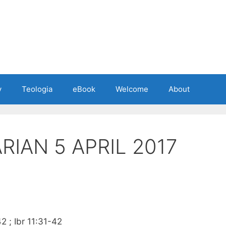
y
Teologia
eBook
Welcome
About
IAN 5 APRIL 2017
2 ; Ibr 11:31-42