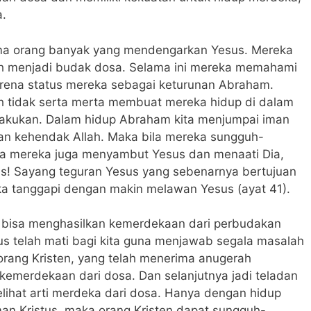
a.
erima orang banyak yang mendengarkan Yesus. Mereka
nah menjadi budak dosa. Selama ini mereka memahami
arena status mereka sebagai keturunan Abraham.
h tidak serta merta membuat mereka hidup di dalam
lakukan. Dalam hidup Abraham kita menjumpai iman
an kehendak Allah. Maka bila mereka sungguh-
a mereka juga menyambut Yesus dan menaati Dia,
! Sayang teguran Yesus yang sebenarnya bertujuan
 tanggapi dengan makin melawan Yesus (ayat 41).
 bisa menghasilkan kemerdekaan dari perbudakan
us telah mati bagi kita guna menjawab segala masalah
orang Kristen, yang telah menerima anugerah
kemerdekaan dari dosa. Dan selanjutnya jadi teladan
elihat arti merdeka dari dosa. Hanya dengan hidup
man Kristus, maka orang Kristen dapat sungguh-