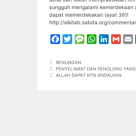
sungguh mengalami kemerdekaan ata
dapat memerdekakan (ayat 36)!
http://alkitab.sabda.org/commen
F
T
M
W
Li
G
a
w
e
h
n
m
c
itt
s
at
k
ai
Categories
RENUNGAN
e
er
s
s
e
l
l
PENYELAMAT DAN PENOLONG YANG 
b
a
A
dI
ALLAH DAPAT KITA ANDALKAN
o
g
p
n
o
e
p
k