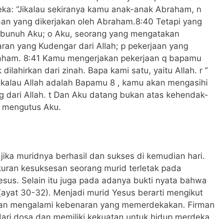
ka: “Jikalau sekiranya kamu anak-anak Abraham, n
an yang dikerjakan oleh Abraham.8:40 Tetapi yang
mbunuh Aku; o Aku, seorang yang mengatakan
an yang Kudengar dari Allah; p pekerjaan yang
braham. 8:41 Kamu mengerjakan pekerjaan q bapamu
dilahirkan dari zinah. Bapa kami satu, yaitu Allah. r ”
ikalau Allah adalah Bapamu 8 , kamu akan mengasihi
g dari Allah. t Dan Aku datang bukan atas kehendak-
g mengutus Aku.
ika muridnya berhasil dan sukses di kemudian hari.
kuran kesuksesan seorang murid terletak pada
sus. Selain itu juga pada adanya bukti nyata bahwa
ayat 30-32). Menjadi murid Yesus berarti mengikut
, dan mengalami kebenaran yang memerdekakan. Firman
i dosa dan memiliki kekuatan untuk hidup merdeka,