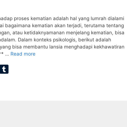
adap proses kematian adalah hal yang lumrah dialami
ai bagaimana kematian akan terjadi, terutama tentang
angan, atau ketidaknyamanan menjelang kematian, bisa
lam. Dalam konteks psikologis, berikut adalah
 yang bisa membantu lansia menghadapi kekhawatiran
 ** …
Read more
E
T
m
u
ai
m
bl
r