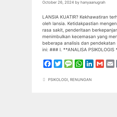
k
October 26, 2024
by
hanyaanugrah
LANSIA KUATIR? Kekhawatiran terh
oleh lansia. Ketidakpastian mengen
rasa sakit, penderitaan berkepanj
menimbulkan kecemasan yang menda
beberapa analisis dan pendekatan
ini: ### I. **ANALISA PSIKOLOGIS
F
T
M
W
Li
G
a
w
e
h
n
m
c
itt
s
at
k
ai
Categories
PSIKOLOGI
,
RENUNGAN
e
er
s
s
e
l
l
b
a
A
dI
o
g
p
n
o
e
p