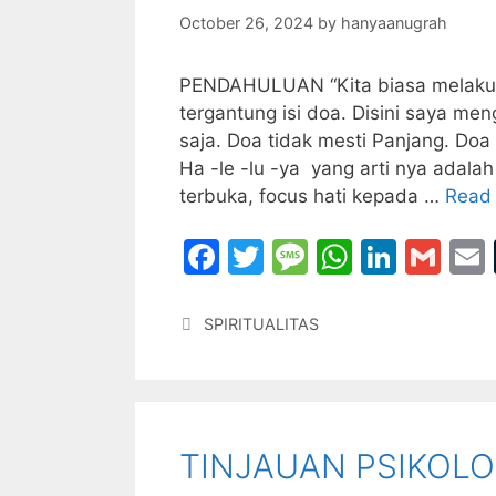
October 26, 2024
by
hanyaanugrah
PENDAHULUAN “Kita biasa melakuk
tergantung isi doa. Disini saya m
saja. Doa tidak mesti Panjang. Do
Ha -le -lu -ya yang arti nya adala
terbuka, focus hati kepada …
Read
F
T
M
W
Li
G
a
w
e
h
n
m
c
itt
s
at
k
ai
Categories
SPIRITUALITAS
e
er
s
s
e
l
l
b
a
A
dI
o
g
p
n
TINJAUAN PSIKOLO
o
e
p