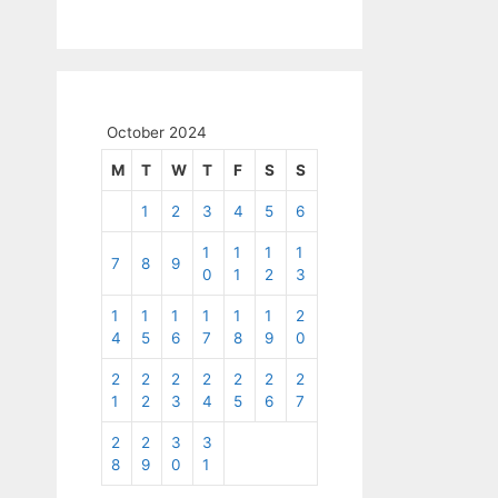
October 2024
M
T
W
T
F
S
S
1
2
3
4
5
6
1
1
1
1
7
8
9
0
1
2
3
1
1
1
1
1
1
2
4
5
6
7
8
9
0
2
2
2
2
2
2
2
1
2
3
4
5
6
7
2
2
3
3
8
9
0
1