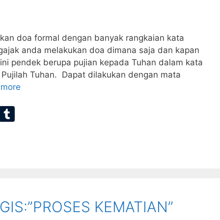
an doa formal dengan banyak rangkaian kata
engajak anda melakukan doa dimana saja dan kapan
a ini pendek berupa pujian kepada Tuhan dalam kata
h Pujilah Tuhan. Dapat dilakukan dengan mata
 more
E
T
m
u
ai
m
bl
r
GIS:”PROSES KEMATIAN”