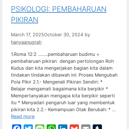
PSIKOLOGI: PEMBAHARUAN
PIKIRAN
March 17, 2025
October 30, 2024
by
hanyaanugrah
1.Roma 12:2 ……..pembaharuan budimu =
pembaharuan pikiran dengan pertolongan Roh
Kudus dan kita mengerjakan bagian kita dalam
tindakan tindakan dibawah ini: Proses Mengubah
Pola Pikir 2.1.- Mengenali Pikiran Sendiri: *
Belajar mengamati bagaimana kita berpikir *
Mempertanyakan mengapa kita berpikir seperti
itu * Menyadari pengaruh luar yang membentuk
pikiran kita 2.2.- Kemampuan Otak Berubah: * …
Read more
Facebook
Twitter
Message
WhatsApp
LinkedIn
Gmail
Email
Tumbl