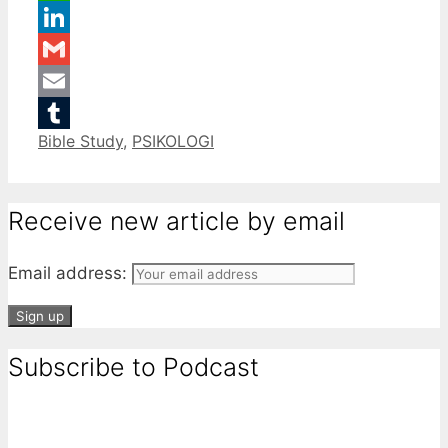
WhatsApp
LinkedIn
Gmail
Email
Categories
Bible Study
,
PSIKOLOGI
Tumblr
Receive new article by email
Email address:
Subscribe to Podcast