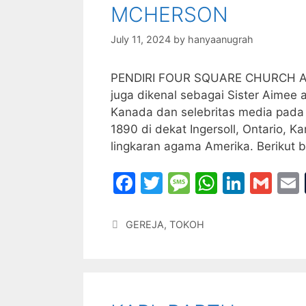
k
MCHERSON
July 11, 2024
by
hanyaanugrah
PENDIRI FOUR SQUARE CHURCH AME
juga dikenal sebagai Sister Aimee a
Kanada dan selebritas media pada
1890 di dekat Ingersoll, Ontario, K
lingkaran agama Amerika. Berikut 
F
T
M
W
Li
G
a
w
e
h
n
m
c
itt
s
at
k
ai
Categories
GEREJA
,
TOKOH
e
er
s
s
e
l
l
b
a
A
dI
o
g
p
n