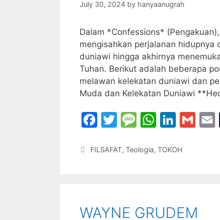
k
July 30, 2024
by
hanyaanugrah
Dalam *Confessions* (Pengakuan), 
mengisahkan perjalanan hidupnya 
duniawi hingga akhirnya menemuka
Tuhan. Berikut adalah beberapa po
melawan kelekatan duniawi dan pen
Muda dan Kelekatan Duniawi **H
F
T
M
W
Li
G
a
w
e
h
n
m
c
itt
s
at
k
ai
Categories
FILSAFAT
,
Teologia
,
TOKOH
e
er
s
s
e
l
l
b
a
A
dI
o
g
p
n
WAYNE GRUDEM
o
e
p