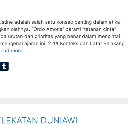
gustine adalah salah satu konsep penting dalam etika
kan olehnya. “Ordo Amoris” berarti “tatanan cinta”
da urutan dan prioritas yang benar dalam mencintai
n mengenai ajaran ini: 2.## Konteks dan Latar Belakang
Read more
E
T
m
u
ai
m
bl
r
ELEKATAN DUNIAWI