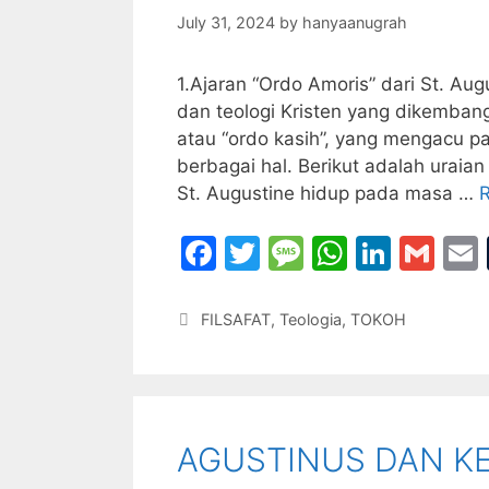
July 31, 2024
by
hanyaanugrah
1.Ajaran “Ordo Amoris” dari St. Au
dan teologi Kristen yang dikembang
atau “ordo kasih”, yang mengacu pa
berbagai hal. Berikut adalah uraia
St. Augustine hidup pada masa …
F
T
M
W
Li
G
a
w
e
h
n
m
c
itt
s
at
k
ai
Categories
FILSAFAT
,
Teologia
,
TOKOH
e
er
s
s
e
l
l
b
a
A
dI
o
g
p
n
AGUSTINUS DAN K
o
e
p