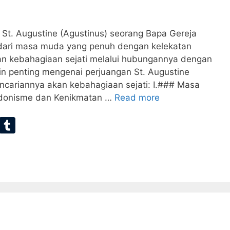
St. Augustine (Agustinus) seorang Bapa Gereja
dari masa muda yang penuh dengan kelekatan
n kebahagiaan sejati melalui hubungannya dengan
in penting mengenai perjuangan St. Augustine
cariannya akan kebahagiaan sejati: I.### Masa
edonisme dan Kenikmatan …
Read more
E
T
m
u
ai
m
bl
r