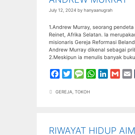
o
e
p
k
July 12, 2024
by
hanyaanugrah
1.Andrew Murray, seorang pendeta d
Reinet, Afrika Selatan. Ia merupak
misionaris Gereja Reformasi Belanda
Andrew Murray dikenal sebagai pri
2.Meskipun ia menulis banyak buk
F
T
M
W
Li
G
a
w
e
h
n
m
c
itt
s
at
k
ai
Categories
GEREJA
,
TOKOH
e
er
s
s
e
l
l
b
a
A
dI
o
g
p
n
RIWAYAT HIDUP AI
o
e
p