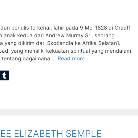
an penulis terkenal, lahir pada 9 Mei 1828 di Graaff
an anak kedua dari Andrew Murray Sr., seorang
 yang dikirim dari Skotlandia ke Afrika Selatan1.
badi yang memiliki kekuatan spiritual yang mendalam.
u tentang bagaimana …
Read more
E
T
m
u
ai
m
bl
r
MEE ELIZABETH SEMPLE