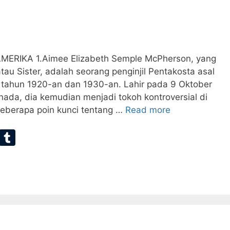
RIKA 1.Aimee Elizabeth Semple McPherson, yang
tau Sister, adalah seorang penginjil Pentakosta asal
 tahun 1920-an dan 1930-an. Lahir pada 9 Oktober
anada, dia kemudian menjadi tokoh kontroversial di
beberapa poin kunci tentang …
Read more
E
T
m
u
ai
m
bl
r