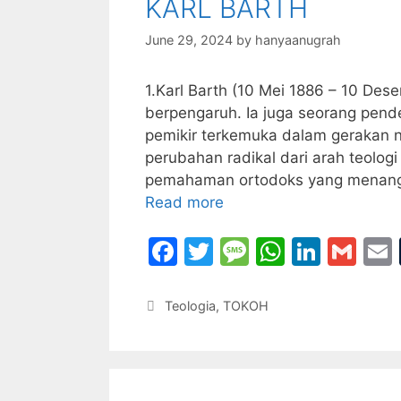
KARL BARTH
o
e
p
k
June 29, 2024
by
hanyaanugrah
1.Karl Barth (10 Mei 1886 – 10 Des
berpengaruh. Ia juga seorang pend
pemikir terkemuka dalam gerakan n
perubahan radikal dari arah teolog
pemahaman ortodoks yang menanga
Read more
F
T
M
W
Li
G
a
w
e
h
n
m
c
itt
s
at
k
ai
Categories
Teologia
,
TOKOH
e
er
s
s
e
l
l
b
a
A
dI
o
g
p
n