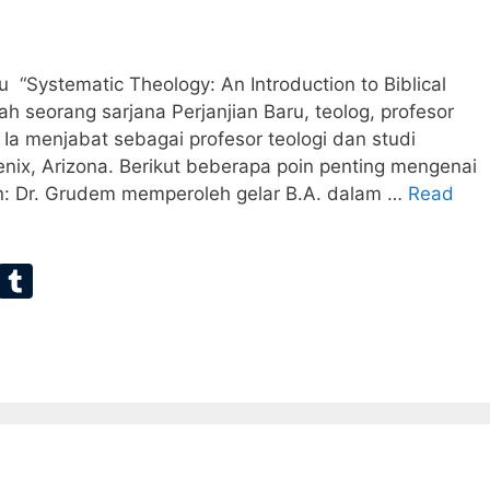
Systematic Theology: An Introduction to Biblical
h seorang sarjana Perjanjian Baru, teolog, profesor
 Ia menjabat sebagai profesor teologi dan studi
enix, Arizona. Berikut beberapa poin penting mengenai
an: Dr. Grudem memperoleh gelar B.A. dalam …
Read
E
T
m
u
ai
m
bl
r