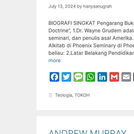
k
July 13, 2024
by
hanyaanugrah
BIOGRAFI SINGKAT Pengarang Buku “
Doctrine”, 1.Dr. Wayne Grudem adala
seminari, dan penulis asal Amerika.
Alkitab di Phoenix Seminary di Pho
beliau: 2.Latar Belakang Pendidik
more
F
T
M
W
Li
G
a
w
e
h
n
m
c
itt
s
at
k
ai
Categories
Teologia
,
TOKOH
e
er
s
s
e
l
l
b
a
A
dI
o
g
p
n
ANDREW MURRAY