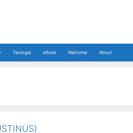
y
Teologia
eBook
Welcome
About
STINUS)