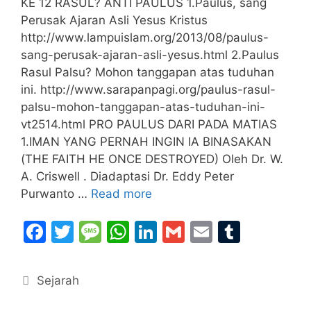
KE 12 RASUL? ANTI PAULUS 1.Paulus, sang
Perusak Ajaran Asli Yesus Kristus
http://www.lampuislam.org/2013/08/paulus-
sang-perusak-ajaran-asli-yesus.html 2.Paulus
Rasul Palsu? Mohon tanggapan atas tuduhan
ini. http://www.sarapanpagi.org/paulus-rasul-
palsu-mohon-tanggapan-atas-tuduhan-ini-
vt2514.html PRO PAULUS DARI PADA MATIAS
1.IMAN YANG PERNAH INGIN IA BINASAKAN
(THE FAITH HE ONCE DESTROYED) Oleh Dr. W.
A. Criswell . Diadaptasi Dr. Eddy Peter
Purwanto …
Read more
F
T
M
W
Li
G
E
T
a
w
e
h
n
m
m
u
c
itt
s
at
k
ai
ai
m
Categories
Sejarah
e
er
s
s
e
l
l
bl