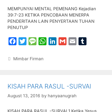
MEMPUNYAI MENTAL PEMENANG Kejadian
39:7-23 KETIKA PENCOBAAN MENERPA
PENDERITAAN LAIN PENYERTAAN TUHAN
PENUTUP
F
T
M
W
Li
G
E
T
a
w
e
h
n
m
m
u
c
itt
s
at
k
ai
ai
m
Categories
Mimbar Firman
e
er
s
s
e
l
l
bl
b
a
A
dI
r
o
g
p
n
KISAH PARA RASUL -SURVAI
o
e
p
k
August 13, 2016
by
hanyaanugrah
KISAH PARA RASUL -SURVAI 1.Ketika Yesus