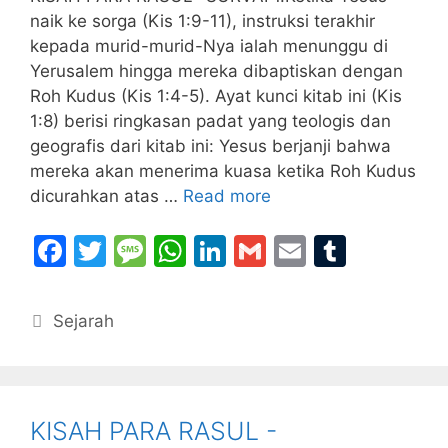
naik ke sorga (Kis 1:9-11), instruksi terakhir
kepada murid-murid-Nya ialah menunggu di
Yerusalem hingga mereka dibaptiskan dengan
Roh Kudus (Kis 1:4-5). Ayat kunci kitab ini (Kis
1:8) berisi ringkasan padat yang teologis dan
geografis dari kitab ini: Yesus berjanji bahwa
mereka akan menerima kuasa ketika Roh Kudus
dicurahkan atas …
Read more
F
T
M
W
Li
G
E
T
a
w
e
h
n
m
m
u
c
itt
s
at
k
ai
ai
m
Categories
Sejarah
e
er
s
s
e
l
l
bl
b
a
A
dI
r
o
g
p
n
KISAH PARA RASUL -
o
e
p