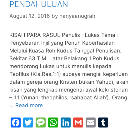
PENDAHULUAN
k
August 12, 2016
by
hanyaanugrah
KISAH PARA RASUL Penulis : Lukas Tema :
Penyebaran Injil yang Penuh Keberhasilan
Melalui Kuasa Roh Kudus Tanggal Penulisan:
Sekitar 63 T.M. Latar Belakang 1.Roh Kudus
mendorong Lukas untuk menulis kepada
Teofilus (Kis.Ras.1:1) supaya mengisi keperluan
dalam gereja orang Kristen bukan Yahudi, akan
kisah yang lengkap mengenai awal kekristenan
– 1.1.(Yunani theophilos, ‘sahabat Allah’). Orang
…
Read more
F
T
M
W
Li
G
E
T
a
w
e
h
n
m
m
u