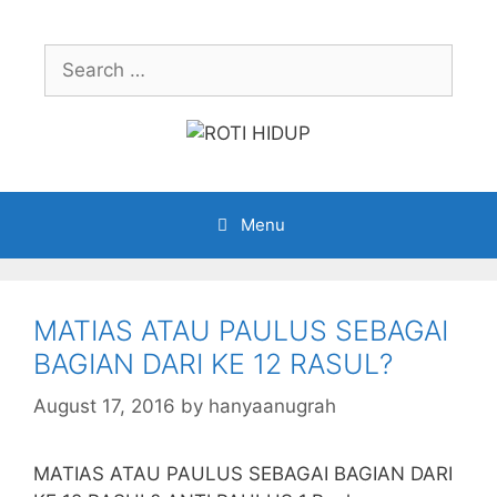
Skip
to
Search
content
for:
Menu
MATIAS ATAU PAULUS SEBAGAI
BAGIAN DARI KE 12 RASUL?
August 17, 2016
by
hanyaanugrah
MATIAS ATAU PAULUS SEBAGAI BAGIAN DARI