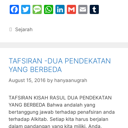
F
T
M
W
Li
G
E
T
a
w
e
h
n
m
m
u
c
itt
s
at
k
ai
ai
m
Categories
Sejarah
e
er
s
s
e
l
l
bl
b
a
A
dI
r
o
g
p
n
TAFSIRAN -DUA PENDEKATAN
o
e
p
YANG BERBEDA
k
August 15, 2016
by
hanyaanugrah
TAFSIRAN KISAH RASUL DUA PENDEKATAN
YANG BERBEDA Bahwa andalah yang
bertanggung jawab terhadap penafsiran anda
terhadap Alkitab. Setiap kita harus berjalan
dalam pandangan yang kita miliki. Anda,