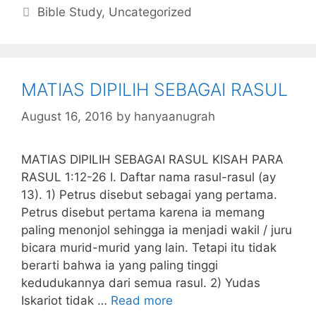
c
itt
s
at
k
ai
ai
m
Categories
Bible Study
,
Uncategorized
e
er
s
s
e
l
l
bl
b
a
A
dI
r
o
g
p
n
MATIAS DIPILIH SEBAGAI RASUL
o
e
p
k
August 16, 2016
by
hanyaanugrah
MATIAS DIPILIH SEBAGAI RASUL KISAH PARA
RASUL 1:12-26 I. Daftar nama rasul-rasul (ay
13). 1) Petrus disebut sebagai yang pertama.
Petrus disebut pertama karena ia memang
paling menonjol sehingga ia menjadi wakil / juru
bicara murid-murid yang lain. Tetapi itu tidak
berarti bahwa ia yang paling tinggi
kedudukannya dari semua rasul. 2) Yudas
Iskariot tidak …
Read more