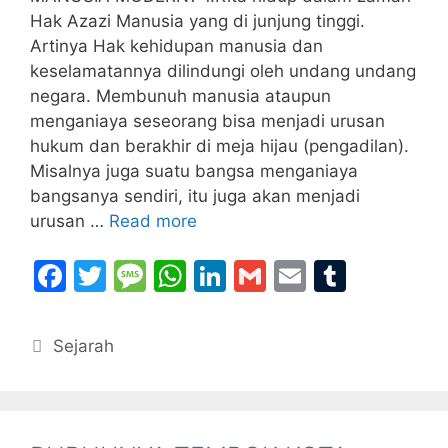
Hak Azazi Manusia yang di junjung tinggi.
Artinya Hak kehidupan manusia dan
keselamatannya dilindungi oleh undang undang
negara. Membunuh manusia ataupun
menganiaya seseorang bisa menjadi urusan
hukum dan berakhir di meja hijau (pengadilan).
Misalnya juga suatu bangsa menganiaya
bangsanya sendiri, itu juga akan menjadi
urusan …
Read more
F
T
M
W
Li
G
E
T
a
w
e
h
n
m
m
u
c
itt
s
at
k
ai
ai
m
Categories
Sejarah
e
er
s
s
e
l
l
bl
b
a
A
dI
r
o
g
p
n