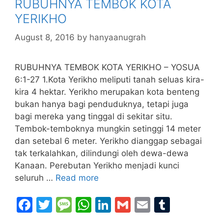
RUBUHNYA TEMBOK KOTA
o
e
p
YERIKHO
k
August 8, 2016
by
hanyaanugrah
RUBUHNYA TEMBOK KOTA YERIKHO – YOSUA
6:1-27 1.Kota Yerikho meliputi tanah seluas kira-
kira 4 hektar. Yerikho merupakan kota benteng
bukan hanya bagi penduduknya, tetapi juga
bagi mereka yang tinggal di sekitar situ.
Tembok-temboknya mungkin setinggi 14 meter
dan setebal 6 meter. Yerikho dianggap sebagai
tak terkalahkan, dilindungi oleh dewa-dewa
Kanaan. Perebutan Yerikho menjadi kunci
seluruh …
Read more
F
T
M
W
Li
G
E
T