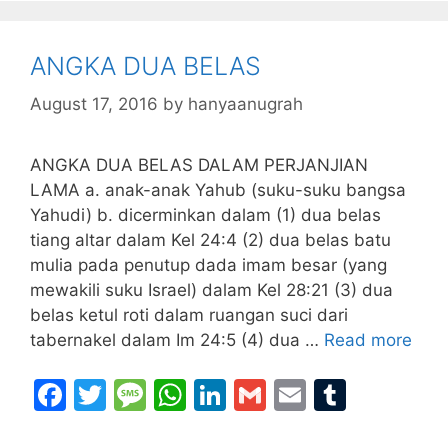
b
a
A
dI
r
o
g
p
n
ANGKA DUA BELAS
o
e
p
k
August 17, 2016
by
hanyaanugrah
ANGKA DUA BELAS DALAM PERJANJIAN
LAMA a. anak-anak Yahub (suku-suku bangsa
Yahudi) b. dicerminkan dalam (1) dua belas
tiang altar dalam Kel 24:4 (2) dua belas batu
mulia pada penutup dada imam besar (yang
mewakili suku Israel) dalam Kel 28:21 (3) dua
belas ketul roti dalam ruangan suci dari
tabernakel dalam Im 24:5 (4) dua …
Read more
F
T
M
W
Li
G
E
T
a
w
e
h
n
m
m
u