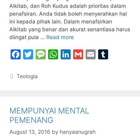
Alkitab, dan Roh Kudus adalah prioritas dalam
penafsiran. Anda tidak boleh menyerahkan hal
ini kepada pihak lain. Dalam menafsirkan
Alkitab yang benar dan akurat senantiasa harus
diingat pula …
Read more
F
T
M
W
Li
G
E
T
a
w
e
h
n
m
m
u
c
itt
s
at
k
ai
ai
m
Categories
Teologia
e
er
s
s
e
l
l
bl
b
a
A
dI
r
o
g
p
n
MEMPUNYAI MENTAL
o
e
p
PEMENANG
k
August 13, 2016
by
hanyaanugrah