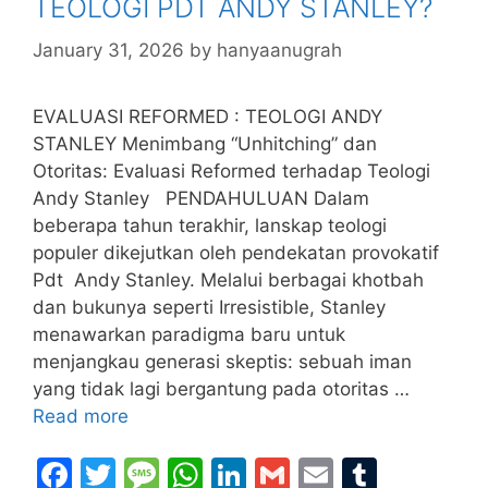
TEOLOGI PDT ANDY STANLEY?
January 31, 2026
by
hanyaanugrah
EVALUASI REFORMED : TEOLOGI ANDY
STANLEY Menimbang “Unhitching” dan
Otoritas: Evaluasi Reformed terhadap Teologi
Andy Stanley PENDAHULUAN Dalam
beberapa tahun terakhir, lanskap teologi
populer dikejutkan oleh pendekatan provokatif
Pdt Andy Stanley. Melalui berbagai khotbah
dan bukunya seperti Irresistible, Stanley
menawarkan paradigma baru untuk
menjangkau generasi skeptis: sebuah iman
yang tidak lagi bergantung pada otoritas …
Read more
F
T
M
W
Li
G
E
T