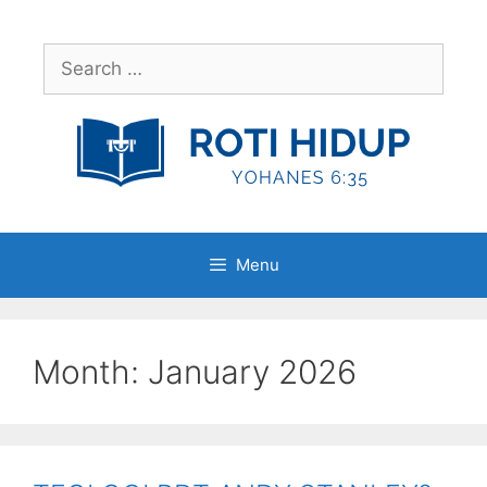
Skip
to
Search
content
for:
Menu
Month:
January 2026