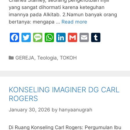
yang sangat dihormati karena keteguhan
imannya pada Alkitab. 2.Namun banyak orang
bertanya: mengapa …
Read more
F
T
M
W
Li
G
E
T
a
w
e
h
n
m
m
u
c
itt
s
at
k
ai
ai
m
Categories
GEREJA
,
Teologia
,
TOKOH
e
er
s
s
e
l
l
bl
b
a
A
dI
r
o
g
p
n
KONSELING IMAGINER DG CARL
o
e
p
ROGERS
k
January 30, 2026
by
hanyaanugrah
Di Ruang Konseling Carl Rogers: Pergumulan Ibu