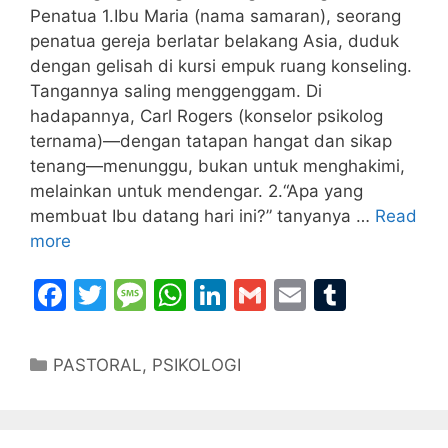
Penatua 1.Ibu Maria (nama samaran), seorang
penatua gereja berlatar belakang Asia, duduk
dengan gelisah di kursi empuk ruang konseling.
Tangannya saling menggenggam. Di
hadapannya, Carl Rogers (konselor psikolog
ternama)—dengan tatapan hangat dan sikap
tenang—menunggu, bukan untuk menghakimi,
melainkan untuk mendengar. 2.“Apa yang
membuat Ibu datang hari ini?” tanyanya …
Read
more
F
T
M
W
Li
G
E
T
a
w
e
h
n
m
m
u
c
itt
s
at
k
ai
ai
m
Categories
PASTORAL
,
PSIKOLOGI
e
er
s
s
e
l
l
bl
b
a
A
dI
r