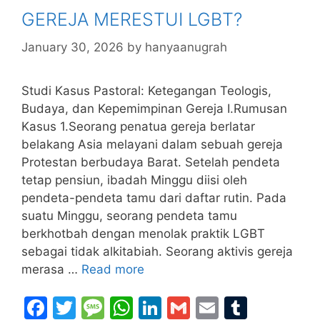
o
g
p
n
GEREJA MERESTUI LGBT?
o
e
p
k
January 30, 2026
by
hanyaanugrah
Studi Kasus Pastoral: Ketegangan Teologis,
Budaya, dan Kepemimpinan Gereja I.Rumusan
Kasus 1.Seorang penatua gereja berlatar
belakang Asia melayani dalam sebuah gereja
Protestan berbudaya Barat. Setelah pendeta
tetap pensiun, ibadah Minggu diisi oleh
pendeta-pendeta tamu dari daftar rutin. Pada
suatu Minggu, seorang pendeta tamu
berkhotbah dengan menolak praktik LGBT
sebagai tidak alkitabiah. Seorang aktivis gereja
merasa …
Read more
F
T
M
W
Li
G
E
T