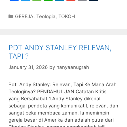
a
w
e
h
n
m
m
u
c
itt
s
at
k
ai
ai
m
Categories
GEREJA
,
Teologia
,
TOKOH
e
er
s
s
e
l
l
bl
b
a
A
dI
r
o
g
p
n
PDT ANDY STANLEY RELEVAN,
o
e
p
TAPI ?
k
January 31, 2026
by
hanyaanugrah
Pdt Andy Stanley: Relevan, Tapi Ke Mana Arah
Teologinya? PENDAHULUAN Catatan Kritis
yang Bersahabat 1.Andy Stanley dikenal
sebagai pendeta yang komunikatif, relevan, dan
sangat peka membaca zaman. Ia memimpin
gereja besar di Amerika dan adalah putra dari
Charles Stanley, seorang pengkhotbah Injili