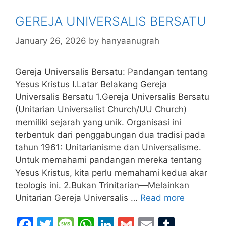
o
g
p
n
GEREJA UNIVERSALIS BERSATU
o
e
p
k
January 26, 2026
by
hanyaanugrah
Gereja Universalis Bersatu: Pandangan tentang
Yesus Kristus I.Latar Belakang Gereja
Universalis Bersatu 1.Gereja Universalis Bersatu
(Unitarian Universalist Church/UU Church)
memiliki sejarah yang unik. Organisasi ini
terbentuk dari penggabungan dua tradisi pada
tahun 1961: Unitarianisme dan Universalisme.
Untuk memahami pandangan mereka tentang
Yesus Kristus, kita perlu memahami kedua akar
teologis ini. 2.Bukan Trinitarian—Melainkan
Unitarian Gereja Universalis …
Read more
F
T
M
W
Li
G
E
T