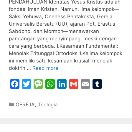
PENDAHULUAN Identitas Yesus Kristus adalah
fondasi iman Kristen. Namun, lima kelompok—
Saksi Yehuwa, Oneness Pentakosta, Gereja
Universalis Bersatu (UU), ajaran Pdt. Erastus
Sabdono, dan Mormon—menawarkan
pandangan yang menyimpang, meski dengan
cara yang berbeda. I.Kesamaan Fundamental:
Menolak Tritunggal Ortodoks 1.Kelima kelompok
ini memiliki satu kesamaan krusial: menolak
doktrin …
Read more
F
T
M
W
Li
G
E
T
a
w
e
h
n
m
m
u
c
itt
s
at
k
ai
ai
m
Categories
GEREJA
,
Teologia
e
er
s
s
e
l
l
bl
b
a
A
dI
r
o
g
p
n