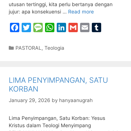
utusan tertinggi, kita perlu bertanya dengan
jujur: apa konsekuensi …
Read more
F
T
M
W
Li
G
E
T
a
w
e
h
n
m
m
u
c
itt
s
at
k
ai
ai
m
Categories
PASTORAL
,
Teologia
e
er
s
s
e
l
l
bl
b
a
A
dI
r
o
g
p
n
LIMA PENYIMPANGAN, SATU
o
e
p
KORBAN
k
January 29, 2026
by
hanyaanugrah
Lima Penyimpangan, Satu Korban: Yesus
Kristus dalam Teologi Menyimpang