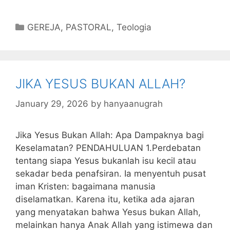
a
w
e
h
n
m
m
u
c
itt
s
at
k
ai
ai
m
Categories
GEREJA
,
PASTORAL
,
Teologia
e
er
s
s
e
l
l
bl
b
a
A
dI
r
o
g
p
n
JIKA YESUS BUKAN ALLAH?
o
e
p
k
January 29, 2026
by
hanyaanugrah
Jika Yesus Bukan Allah: Apa Dampaknya bagi
Keselamatan? PENDAHULUAN 1.Perdebatan
tentang siapa Yesus bukanlah isu kecil atau
sekadar beda penafsiran. Ia menyentuh pusat
iman Kristen: bagaimana manusia
diselamatkan. Karena itu, ketika ada ajaran
yang menyatakan bahwa Yesus bukan Allah,
melainkan hanya Anak Allah yang istimewa dan