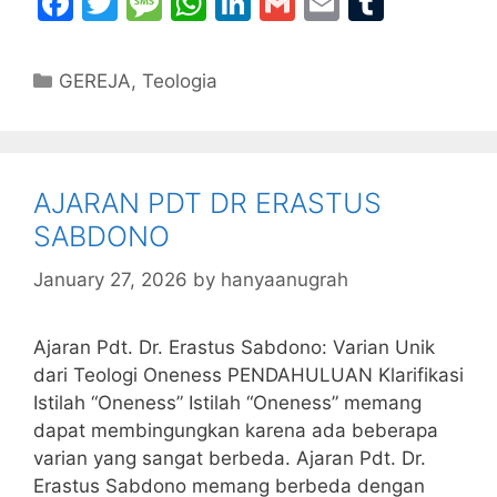
F
T
M
W
Li
G
E
T
a
w
e
h
n
m
m
u
c
itt
s
at
k
ai
ai
m
Categories
GEREJA
,
Teologia
e
er
s
s
e
l
l
bl
b
a
A
dI
r
o
g
p
n
AJARAN PDT DR ERASTUS
o
e
p
SABDONO
k
January 27, 2026
by
hanyaanugrah
Ajaran Pdt. Dr. Erastus Sabdono: Varian Unik
dari Teologi Oneness PENDAHULUAN Klarifikasi
Istilah “Oneness” Istilah “Oneness” memang
dapat membingungkan karena ada beberapa
varian yang sangat berbeda. Ajaran Pdt. Dr.
Erastus Sabdono memang berbeda dengan