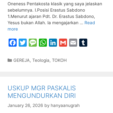
Oneness Pentakosta klasik yang saya jelaskan
sebelumnya. I.Posisi Erastus Sabdono
1.Menurut ajaran Pdt. Dr. Erastus Sabdono,
Yesus bukan Allah. Ia mengajarkan …
Read
more
F
T
M
W
Li
G
E
T
a
w
e
h
n
m
m
u
c
itt
s
at
k
ai
ai
m
Categories
GEREJA
,
Teologia
,
TOKOH
e
er
s
s
e
l
l
bl
b
a
A
dI
r
o
g
p
n
USKUP MGR PASKALIS
o
e
p
MENGUNDURKAN DIRI
k
January 26, 2026
by
hanyaanugrah