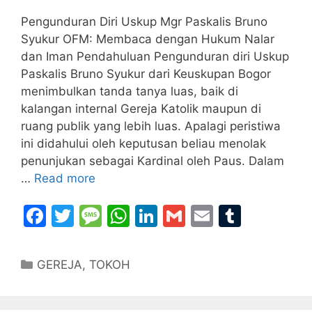
Pengunduran Diri Uskup Mgr Paskalis Bruno
Syukur OFM: Membaca dengan Hukum Nalar
dan Iman Pendahuluan Pengunduran diri Uskup
Paskalis Bruno Syukur dari Keuskupan Bogor
menimbulkan tanda tanya luas, baik di
kalangan internal Gereja Katolik maupun di
ruang publik yang lebih luas. Apalagi peristiwa
ini didahului oleh keputusan beliau menolak
penunjukan sebagai Kardinal oleh Paus. Dalam
…
Read more
F
T
M
W
Li
G
E
T
a
w
e
h
n
m
m
u
c
itt
s
at
k
ai
ai
m
Categories
GEREJA
,
TOKOH
e
er
s
s
e
l
l
bl
b
a
A
dI
r